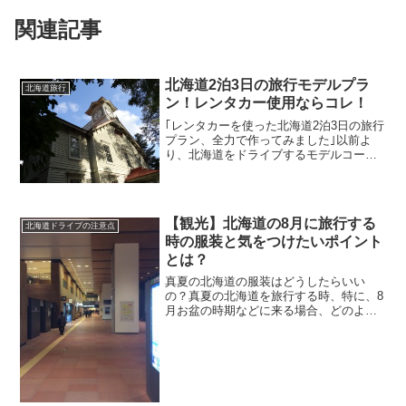
関連記事
北海道2泊3日の旅行モデルプラ
北海道旅行
ン！レンタカー使用ならコレ！
｢レンタカーを使った北海道2泊3日の旅行
プラン、全力で作ってみました｣以前よ
り、北海道をドライブするモデルコース
を何度か紹介しておりましたが、今回
は、旅行プランを作ってみました。｢レン
タカーを借りて移動すれば、取りあえず
何とかなる。｣と、い...
【観光】北海道の8月に旅行する
北海道ドライブの注意点
時の服装と気をつけたいポイント
とは？
真夏の北海道の服装はどうしたらいい
の？真夏の北海道を旅行する時、特に、8
月お盆の時期などに来る場合、どのよう
な服装で行けばいいのかという悩みを良
く見かけます。北海道は広いですし、寒
いというイメージがある。実際行った事
が無いからどのような服装...