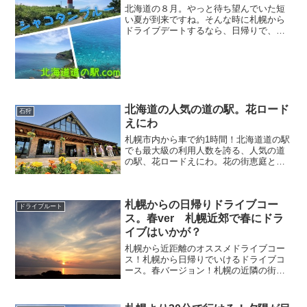
北海道の８月。やっと待ち望んでいた短
い夏が到来ですね。そんな時に札幌から
ドライブデートするなら、日帰りで、尚
且つ少し贅沢も出来ちゃうドライブコー
スなんていかがでしょうか？キレイな海
を見に行きつつ、積丹の海鮮も楽しむ。
一日だけでもちょっとした...
北海道の人気の道の駅。花ロード
石狩
えにわ
札幌市内から車で約1時間！北海道道の駅
でも最大級の利用人数を誇る、人気の道
の駅、花ロードえにわ。花の街恵庭とい
うだけあって、緑と花が非常にキレイに
飾られています。一日交通量が約3万台と
非常に交通量の多い国道36号線沿いにあ
札幌からの日帰りドライブコー
ります。札幌方面よ...
ドライブルート
ス。春ver 札幌近郊で春にドラ
イブはいかが？
札幌から近距離のオススメドライブコー
ス！札幌から日帰りでいけるドライブコ
ース。春バージョン！札幌の近隣の街、
石狩市。ここは海沿いを走る事が出来る
国道231号線があります。ここは通称｢あ
いロード｣と呼ばれ、恋人の聖地と言われ