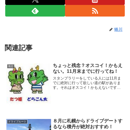
蜷川
関連記事
ちょっと残念？オスコイ！かもえ
後志
ない。11月末までに行ってね！
スタンプラリーをしている人には11月ま
でに絶対に行って欲しい道の駅がありま
す。それはオスコイ！かもえないです。
冬季閉鎖の道の駅国道236号線を積丹方面
から岩内へ向かう海岸線の途中にオスコ
イ！かもえないがあるのですが、11月末
まで行って欲しい...
８月に札幌からドライブデートす
ドライブルート
るなら積丹が絶対おすすめ！