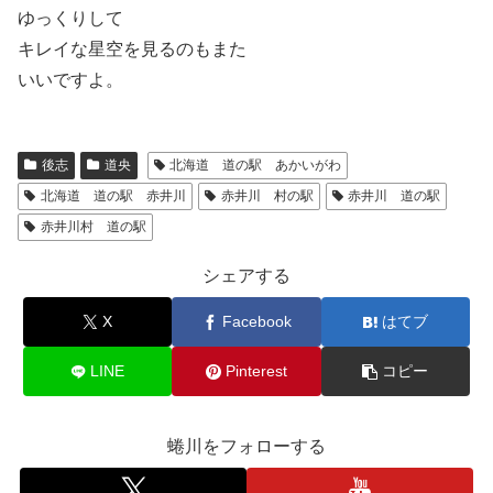
ゆっくりして
キレイな星空を見るのもまた
いいですよ。
後志
道央
北海道 道の駅 あかいがわ
北海道 道の駅 赤井川
赤井川 村の駅
赤井川 道の駅
赤井川村 道の駅
シェアする
X
Facebook
はてブ
LINE
Pinterest
コピー
蜷川をフォローする