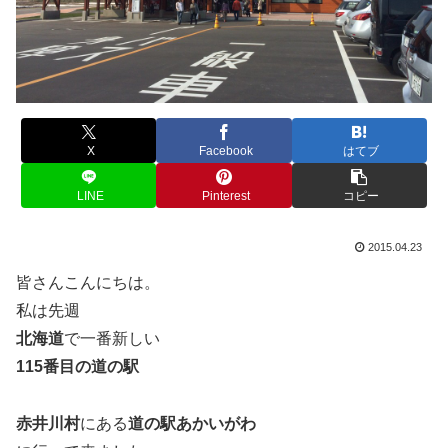
X
Facebook
はてブ
LINE
Pinterest
コピー
2015.04.23
皆さんこんにちは。
私は先週
北海道
で一番新しい
115番目の道の駅
赤井川村
にある
道の駅あかいがわ