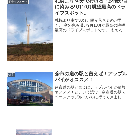
札幌より30分で行ける！夕陽が目
ドライブルート
るロマンチックなス...
に染みる9月10月眺望最高のドラ
イブスポット。
札幌より車で30分。陽が落ちるのが早
く、 空の色も濃い9月10月が最高の眺望
最高のドライブスポットです。 もちろん
無料ですし、札幌市よりさくっと一度行
っていただきたい場所。 それは私の
twitterアカウントをフォローして下さって
いる方は ...
余市の道の駅と言えば！アップル
後志
パイがオススメ！
余市道の駅と言えばアップルパイが断然
オススメ！と、いう訳で、余市道の駅ス
ペースアップルよいちに行ってきまし
た。 余市と言えば、春先はイチゴやサ
クランボ、9月くらいからの秋口はぶどう
やリンゴと言ったフルーツ王国ですね。
フルーツ狩りはオススメで...