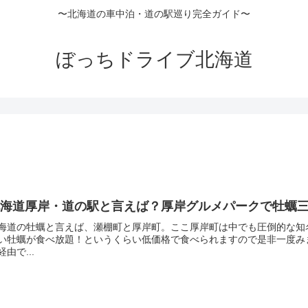
〜北海道の車中泊・道の駅巡り完全ガイド〜
ぼっちドライブ北海道
北海道厚岸・道の駅と言えば？厚岸グルメパークで牡蠣
海道の牡蠣と言えば、瀬棚町と厚岸町。ここ厚岸町は中でも圧倒的な知
い牡蠣が食べ放題！というくらい低価格で食べられますので是非一度み
経由で...