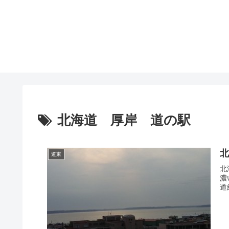
北海道 厚岸 道の駅
道東
北
濃
道