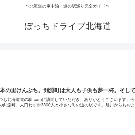
〜北海道の車中泊・道の駅巡り完全ガイド〜
ぼっちドライブ北海道
絵本の里けんぶち。剣淵町は大人も子供も夢一杯。そし
つも北海道道の駅.comに訪問していただき、ありがとうございます。
の剣淵町。人口わずか3300人と小さな町の道の駅です。旭川からおおよ