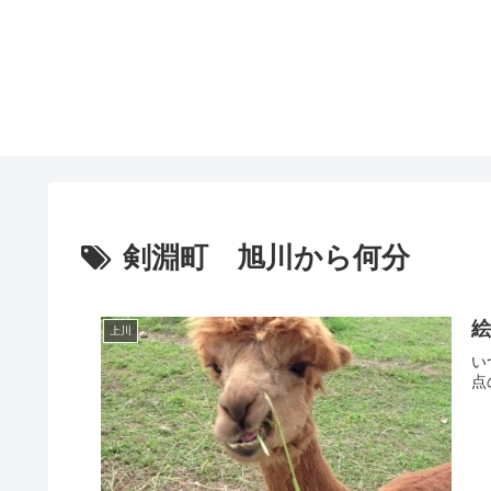
剣淵町 旭川から何分
上川
い
点