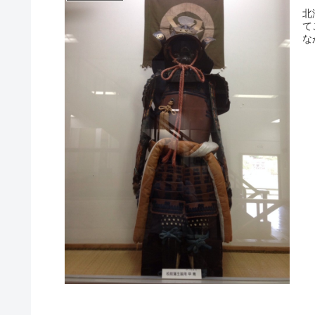
北
て
な